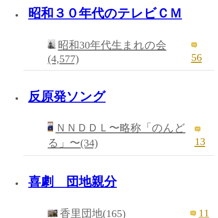
昭和３０年代のテレビＣＭ
昭和30年代生まれの会
56
(4,577)
反原発ソング
ＮＮＤＤＬ〜略称「のんど
13
る」〜(34)
喜劇 団地親分
11
香里団地(165)