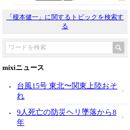
「榎本健一」に関するトピックを検索す
る
mixiニュース
台風15号 東北〜関東上陸おそ
れ
9人死亡の防災ヘリ墜落から8
年