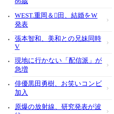
86歳
WEST.重岡＆田、結婚をW
発表
張本智和、美和との兄妹同時
V
現地に行かない「配信派」が
急増
俳優黒田勇樹、お笑いコンビ
加入
原爆の放射線、研究発表が波