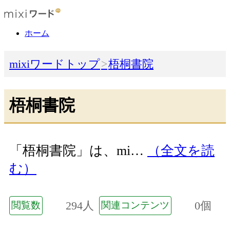
ホーム
mixiワードトップ
梧桐書院
梧桐書院
「梧桐書院」は、mi…
（全文を読
む）
294人
0個
閲覧数
関連コンテンツ