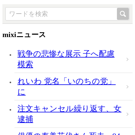
mixiニュース
戦争の悲惨な展示 子へ配慮
模索
れいわ 党名「いのちの党」
に
注文キャンセル繰り返す、女
逮捕