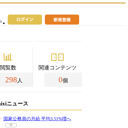
へ
閲覧数
関連コンテンツ
298
0
人
個
mixiニュース
国家公務員の月給 平均3.51%増へ
15