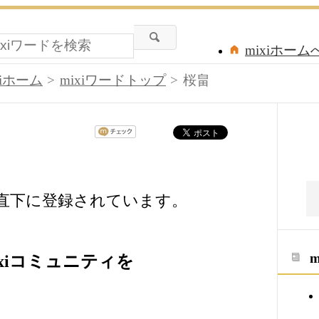
mixiホーム
xiホーム
mixiワードトップ
桜畠
の直下に登録されています。
xiコミュニティを