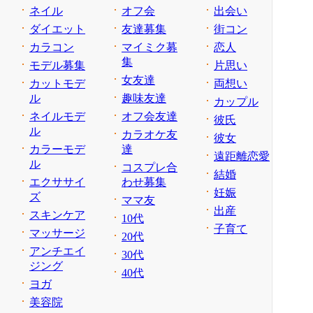
ネイル
オフ会
出会い
ダイエット
友達募集
街コン
カラコン
マイミク募
恋人
集
モデル募集
片思い
女友達
カットモデ
両想い
ル
趣味友達
カップル
ネイルモデ
オフ会友達
彼氏
ル
カラオケ友
彼女
カラーモデ
達
遠距離恋愛
ル
コスプレ合
結婚
エクササイ
わせ募集
妊娠
ズ
ママ友
出産
スキンケア
10代
子育て
マッサージ
20代
アンチエイ
30代
ジング
40代
ヨガ
美容院