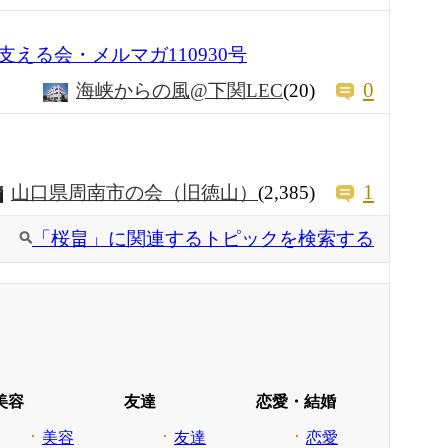
える会・メルマガ110930号
0
海峡からの風@下関LEC
(20)
1
山口県周南市の会（旧徳山）
(2,385)
「桜畠」に関連するトピックを検索する
美容
友達
恋愛・結婚
美容
友達
恋愛