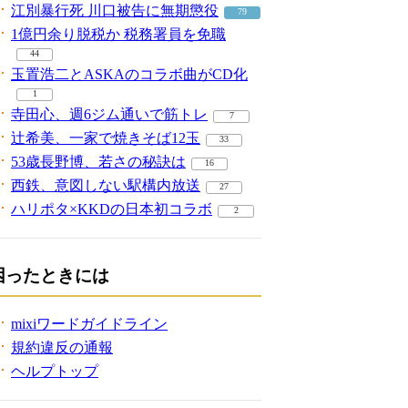
江別暴行死 川口被告に無期懲役
79
1億円余り脱税か 税務署員を免職
44
玉置浩二とASKAのコラボ曲がCD化
1
寺田心、週6ジム通いで筋トレ
7
辻希美、一家で焼きそば12玉
33
53歳長野博、若さの秘訣は
16
西鉄、意図しない駅構内放送
27
ハリポタ×KKDの日本初コラボ
2
困ったときには
mixiワードガイドライン
規約違反の通報
ヘルプトップ