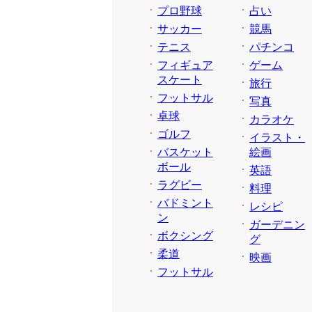
プロ野球
占い
サッカー
競馬
テニス
パチンコ
フィギュア
ゲーム
スケート
旅行
フットサル
写真
卓球
カラオケ
ゴルフ
イラスト・
バスケット
絵画
ボール
英語
ラグビー
料理
バドミント
レシピ
ン
ガーデニン
ボクシング
グ
柔道
映画
フットサル