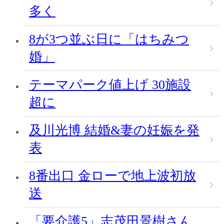
多く
8が3つ並ぶ日に「はちみつ
婚」
テーマパーク値上げ 30施設
超に
及川光博 結婚&妻の妊娠を発
表
8番出口 金ローで地上波初放
送
「要介護5」志茂田景樹さん