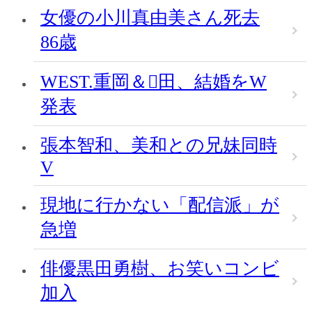
女優の小川真由美さん死去
86歳
WEST.重岡＆田、結婚をW
発表
張本智和、美和との兄妹同時
V
現地に行かない「配信派」が
急増
俳優黒田勇樹、お笑いコンビ
加入