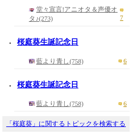
堂々宣言!アニオタ＆声優オ
7
タ♪(273)
桜庭葵生誕記念日
6
藍より青し(758)
桜庭葵生誕記念日
6
藍より青し(758)
「桜庭葵」に関するトピックを検索する