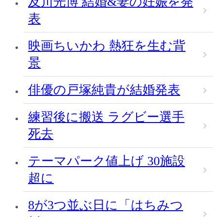
及川光博 結婚&妻の妊娠を発
表
映画ちいかわ 熱狂を生む背
景
俳優の戸塚純貴が結婚発表
練習後に搬送 ラグビー選手
死去
テーマパーク値上げ 30施設
超に
8が3つ並ぶ日に「はちみつ