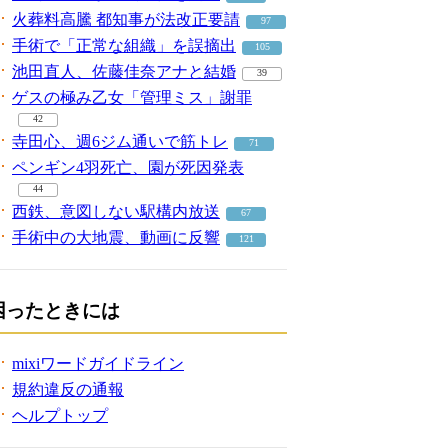
火葬料高騰 都知事が法改正要請
97
手術で「正常な組織」を誤摘出
105
池田直人、佐藤佳奈アナと結婚
39
ゲスの極み乙女「管理ミス」謝罪
42
寺田心、週6ジム通いで筋トレ
71
ペンギン4羽死亡、園が死因発表
44
西鉄、意図しない駅構内放送
67
手術中の大地震、動画に反響
121
困ったときには
mixiワードガイドライン
規約違反の通報
ヘルプトップ