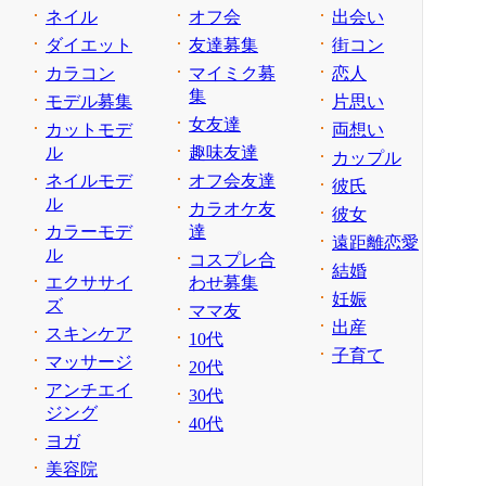
ネイル
オフ会
出会い
ダイエット
友達募集
街コン
カラコン
マイミク募
恋人
集
モデル募集
片思い
女友達
カットモデ
両想い
ル
趣味友達
カップル
ネイルモデ
オフ会友達
彼氏
ル
カラオケ友
彼女
カラーモデ
達
遠距離恋愛
ル
コスプレ合
結婚
エクササイ
わせ募集
妊娠
ズ
ママ友
出産
スキンケア
10代
子育て
マッサージ
20代
アンチエイ
30代
ジング
40代
ヨガ
美容院