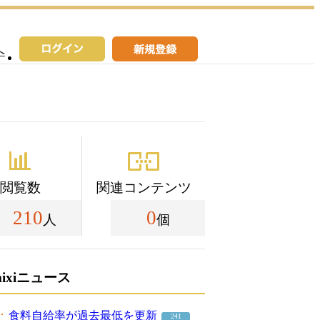
へ
閲覧数
関連コンテンツ
210
0
人
個
mixiニュース
食料自給率が過去最低を更新
241