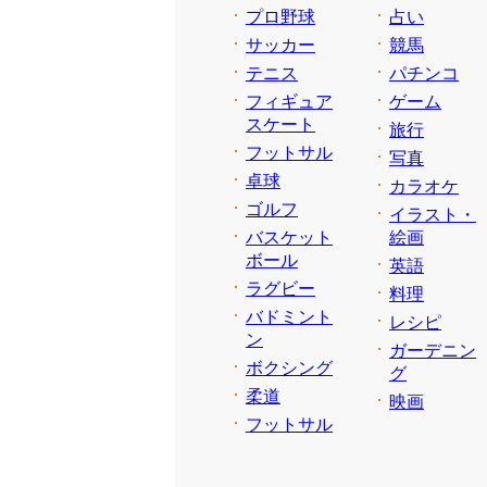
プロ野球
占い
サッカー
競馬
テニス
パチンコ
フィギュア
ゲーム
スケート
旅行
フットサル
写真
卓球
カラオケ
ゴルフ
イラスト・
バスケット
絵画
ボール
英語
ラグビー
料理
バドミント
レシピ
ン
ガーデニン
ボクシング
グ
柔道
映画
フットサル