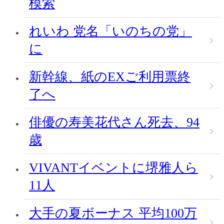
模索
れいわ 党名「いのちの党」
に
新幹線、紙のEXご利用票終
了へ
俳優の寿美花代さん死去、94
歳
VIVANTイベントに堺雅人ら
11人
大手の夏ボーナス 平均100万