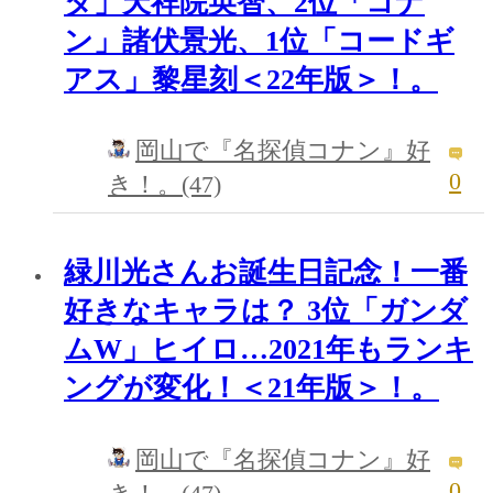
タ」天祥院英智、2位「コナ
ン」諸伏景光、1位「コードギ
アス」黎星刻＜22年版＞！。
岡山で『名探偵コナン』好
0
き！。(47)
緑川光さんお誕生日記念！一番
好きなキャラは？ 3位「ガンダ
ムW」ヒイロ…2021年もランキ
ングが変化！＜21年版＞！。
岡山で『名探偵コナン』好
0