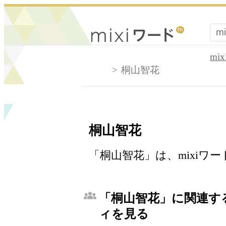
mi
桐山智花
桐山智花
「桐山智花」は、mixiワ
「桐山智花」に関連する
ィを見る