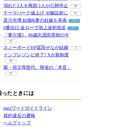
溺れた2人を救助 1人が心肺停止
28
テーマパーク値上げ 30施設超に
15
及川光博 結婚&妻の妊娠を発表
115
8番出口 金ローで地上波初放送
71
「要介護5」86歳志茂田景樹の今
23
スノーボードHP冨田せなが結婚
2
インプレゾンビ終了? Xが新制度
20
親・祖父母世代、帰省の「本音」
47
困ったときには
mixiワードガイドライン
規約違反の通報
ヘルプトップ