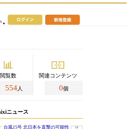
へ
閲覧数
関連コンテンツ
554
0
人
個
mixiニュース
台風15号 北日本を直撃の可能性
14