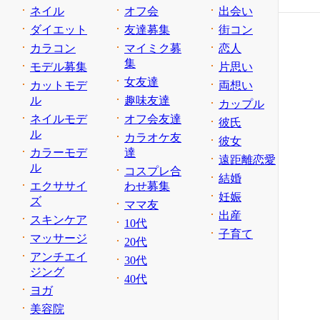
ネイル
オフ会
出会い
ダイエット
友達募集
街コン
カラコン
マイミク募
恋人
集
モデル募集
片思い
女友達
カットモデ
両想い
ル
趣味友達
カップル
ネイルモデ
オフ会友達
彼氏
ル
カラオケ友
彼女
カラーモデ
達
遠距離恋愛
ル
コスプレ合
結婚
エクササイ
わせ募集
妊娠
ズ
ママ友
出産
スキンケア
10代
子育て
マッサージ
20代
アンチエイ
30代
ジング
40代
ヨガ
美容院