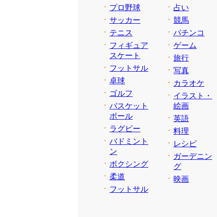
プロ野球
占い
サッカー
競馬
テニス
パチンコ
フィギュア
ゲーム
スケート
旅行
フットサル
写真
卓球
カラオケ
ゴルフ
イラスト・
バスケット
絵画
ボール
英語
ラグビー
料理
バドミント
レシピ
ン
ガーデニン
ボクシング
グ
柔道
映画
フットサル