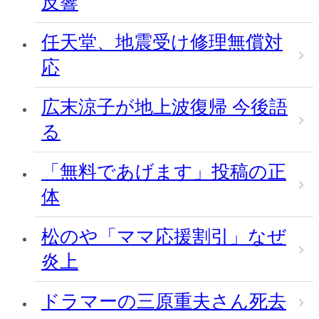
反響
任天堂、地震受け修理無償対
応
広末涼子が地上波復帰 今後語
る
「無料であげます」投稿の正
体
松のや「ママ応援割引」なぜ
炎上
ドラマーの三原重夫さん死去