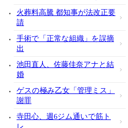
火葬料高騰 都知事が法改正要
請
手術で「正常な組織」を誤摘
出
池田直人、佐藤佳奈アナと結
婚
ゲスの極み乙女「管理ミス」
謝罪
寺田心、週6ジム通いで筋ト
レ