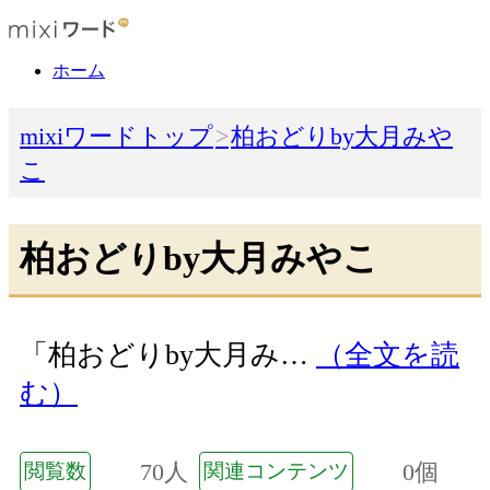
ホーム
mixiワードトップ
柏おどりby大月みや
こ
柏おどりby大月みやこ
「柏おどりby大月み…
（全文を読
む）
70人
0個
閲覧数
関連コンテンツ