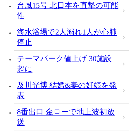
台風15号 北日本を直撃の可能
性
海水浴場で2人溺れ1人が心肺
停止
テーマパーク値上げ 30施設
超に
及川光博 結婚&妻の妊娠を発
表
8番出口 金ローで地上波初放
送