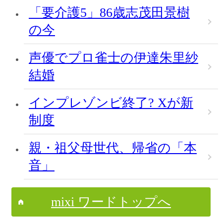
「要介護5」86歳志茂田景樹
の今
声優でプロ雀士の伊達朱里紗
結婚
インプレゾンビ終了? Xが新
制度
親・祖父母世代、帰省の「本
音」
mixi ワードトップへ