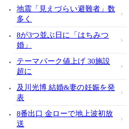
地震「見えづらい避難者」数
多く
8が3つ並ぶ日に「はちみつ
婚」
テーマパーク値上げ 30施設
超に
及川光博 結婚&妻の妊娠を発
表
8番出口 金ローで地上波初放
送