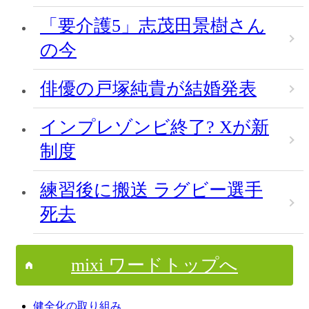
「要介護5」志茂田景樹さん
の今
俳優の戸塚純貴が結婚発表
インプレゾンビ終了? Xが新
制度
練習後に搬送 ラグビー選手
死去
mixi ワードトップへ
健全化の取り組み