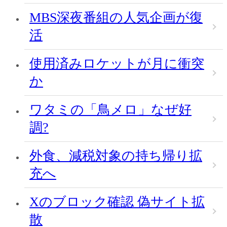
MBS深夜番組の人気企画が復
活
使用済みロケットが月に衝突
か
ワタミの「鳥メロ」なぜ好
調?
外食、減税対象の持ち帰り拡
充へ
Xのブロック確認 偽サイト拡
散