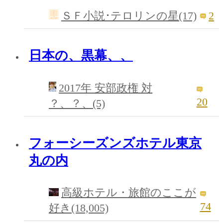
2
ＳＦ小説･テロリンの星(17)
日本の、黒幕、、
2017年 安部政権 対
20
？、？、(5)
フォーシーズンズホテル東京
丸の内
高級ホテル・旅館のここが
74
好き(18,005)