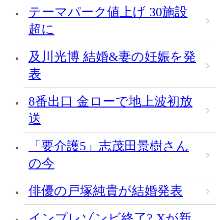
テーマパーク値上げ 30施設
超に
及川光博 結婚&妻の妊娠を発
表
8番出口 金ローで地上波初放
送
「要介護5」志茂田景樹さん
の今
俳優の戸塚純貴が結婚発表
インプレゾンビ終了? Xが新