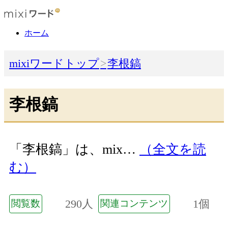
ホーム
mixiワードトップ
李根鎬
李根鎬
「李根鎬」は、mix…
（全文を読
む）
290人
1個
閲覧数
関連コンテンツ