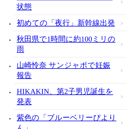
状態
初めての「夜行」新幹線出発
秋田県で1時間に約100ミリの
雨
山崎怜奈 サンジャポで妊娠
報告
HIKAKIN、第2子男児誕生を
発表
紫色の「ブルーベリーぴより
ん」