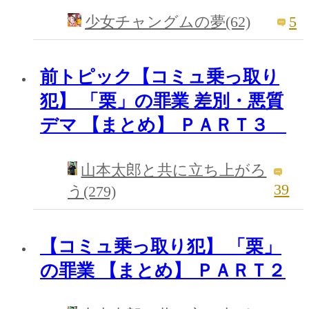
5
少女チャングムの夢(62)
前トピック【コミュ乗っ取り
犯】 「栗」の罪業 差別・悪質
デマ 【まとめ】 ＰＡＲＴ３
山本太郎と共に立ち上がろ
39
う(279)
【コミュ乗っ取り犯】 「栗」
の罪業 【まとめ】 ＰＡＲＴ２