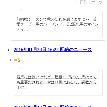
日刊スポーツ
前哨戦シーズンで秋の訪れを感じますにゃ 英
愛ダービー馬のハーザンド、英2冠牝馬のマイン
ディ…
2016年01月24日 16:22 配信のニュース
5
競馬には疎いけれど、屋根3、馬7で、馬はとて
も重要だけれど、やはり腕はあるし、調教から
その…