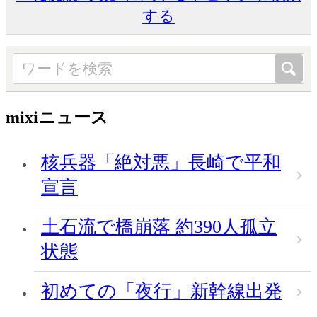
する
mixiニュース
核兵器「絶対悪」長崎で平和
宣言
土石流で橋崩落 約390人孤立
状態
初めての「夜行」新幹線出発