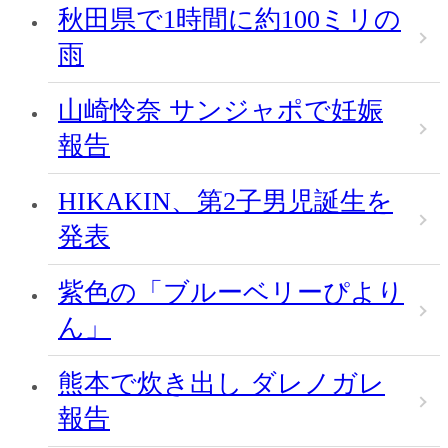
秋田県で1時間に約100ミリの
雨
山崎怜奈 サンジャポで妊娠
報告
HIKAKIN、第2子男児誕生を
発表
紫色の「ブルーベリーぴより
ん」
熊本で炊き出し ダレノガレ
報告