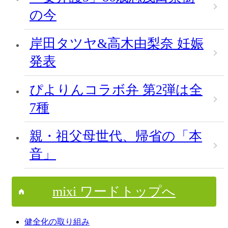
の今
岸田タツヤ&高木由梨奈 妊娠
発表
ぴよりんコラボ弁 第2弾は全
7種
親・祖父母世代、帰省の「本
音」
mixi ワードトップへ
健全化の取り組み