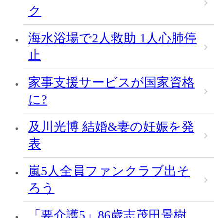
ク
海水浴場で2人救助 1人心肺停
止
家事支援サービスが国家資格
に?
及川光博 結婚&妻の妊娠を発
表
嵐5人全員ファンクラブ出そ
ろう
「要介護5」86歳志茂田景樹