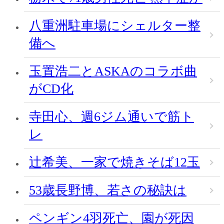
八重洲駐車場にシェルター整
備へ
玉置浩二とASKAのコラボ曲
がCD化
寺田心、週6ジム通いで筋ト
レ
辻希美、一家で焼きそば12玉
53歳長野博、若さの秘訣は
ペンギン4羽死亡、園が死因