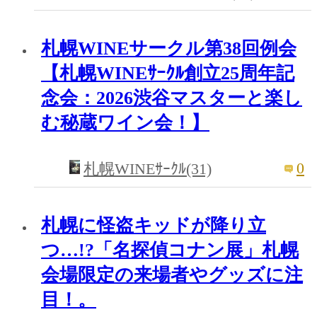
札幌WINEサークル第38回例会
【札幌WINEｻｰｸﾙ創立25周年記
念会：2026渋谷マスターと楽し
む秘蔵ワイン会！】
0
札幌WINEｻｰｸﾙ(31)
札幌に怪盗キッドが降り立
つ…!?「名探偵コナン展」札幌
会場限定の来場者やグッズに注
目！。