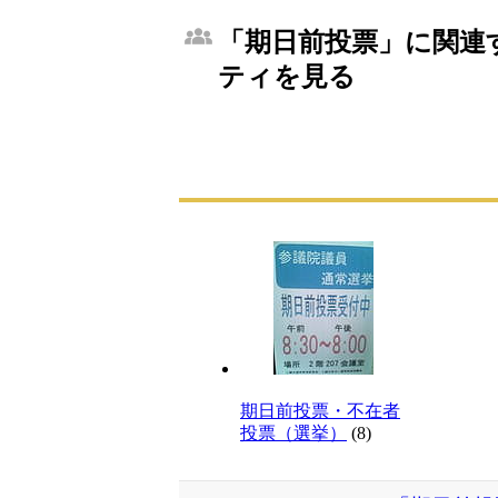
「期日前投票」に関連す
ティを見る
期日前投票・不在者
投票（選挙）
(8)