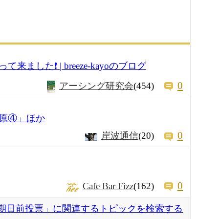
した❗️ | breeze-kayoのブログ
0
アーシング研究会
(454)
原④」ほか
0
岸波通信
(20)
0
Cafe Bar Fizz
(162)
期日前投票」に関連するトピックを検索する