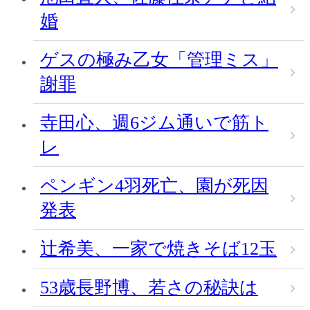
婚
ゲスの極み乙女「管理ミス」
謝罪
寺田心、週6ジム通いで筋ト
レ
ペンギン4羽死亡、園が死因
発表
辻希美、一家で焼きそば12玉
53歳長野博、若さの秘訣は