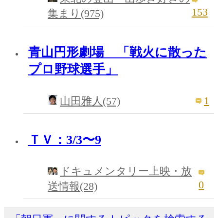
153
集まり(975)
青山円形劇場 「戦火に散った
プロ野球選手」
1
山田雅人(57)
ＴＶ：3/3〜9
ドキュメンタリー上映・放
0
送情報(28)