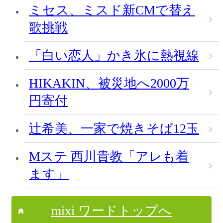
ミセス、ミスド新CMで替え
歌挑戦
「白い恋人」かき氷に熱視線
HIKAKIN、被災地へ2000万
円寄付
辻希美、一家で焼きそば12玉
Mステ 西川貴教「アレも着
ます」
mixi ワードトップへ