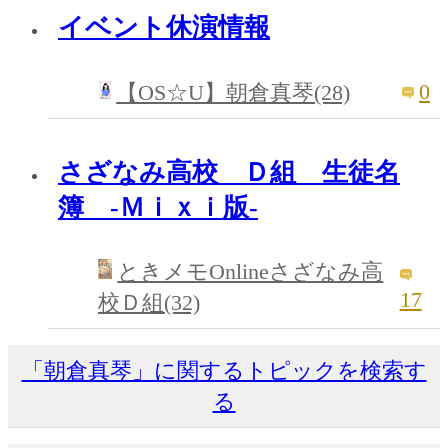
イベント休演情報
0
【OS☆U】朝倉真琴(28)
さざなみ高校 Ｄ組 生徒名
簿 -Ｍｉｘｉ版-
ときメモOnlineさざなみ高
17
校Ｄ組(32)
「朝倉真琴」に関するトピックを検索す
る