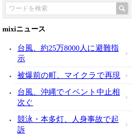
mixiニュース
台風、約25万8000人に避難指
示
被爆前の町、マイクラで再現
台風、沖縄でイベント中止相
次ぐ
競泳・本多灯、人身事故で起
訴