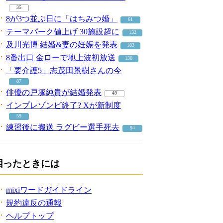
35
8が3つ並ぶ日に「はちみつ婚」
61
テーマパーク値上げ 30施設超に
132
及川光博 結婚&妻の妊娠を発表
183
8番出口 金ローで地上波初放送
130
「要介護5」志茂田景樹さんの今
87
俳優の戸塚純貴が結婚発表
49
インプレゾンビ終了? Xが新制度
59
練習後に搬送 ラグビー選手死去
94
困ったときには
mixiワードガイドライン
規約違反の通報
ヘルプトップ