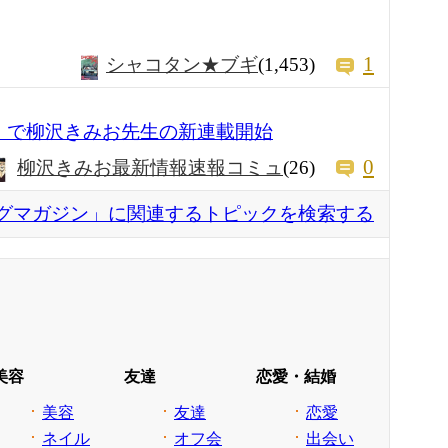
1
シャコタン★ブギ
(1,453)
」で柳沢きみお先生の新連載開始
0
柳沢きみお最新情報速報コミュ
(26)
グマガジン」に関連するトピックを検索する
美容
友達
恋愛・結婚
美容
友達
恋愛
ネイル
オフ会
出会い