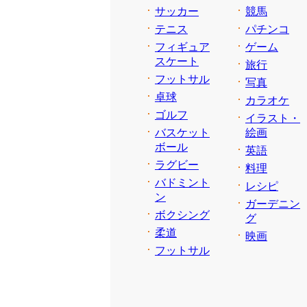
サッカー
競馬
テニス
パチンコ
フィギュア
ゲーム
スケート
旅行
フットサル
写真
卓球
カラオケ
ゴルフ
イラスト・
バスケット
絵画
ボール
英語
ラグビー
料理
バドミント
レシピ
ン
ガーデニン
ボクシング
グ
柔道
映画
フットサル