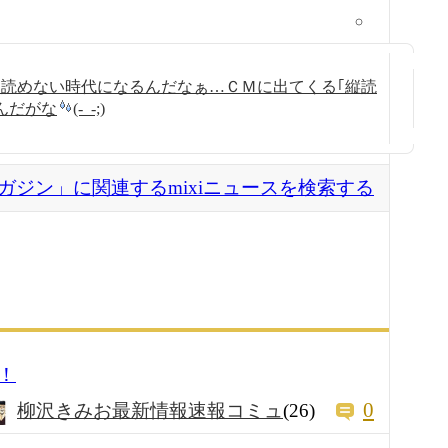
読めない時代になるんだなぁ…ＣＭに出てくる｢縦読
んだがな
(-_-;)
ガジン」に関連するmixiニュースを検索する
！
0
柳沢きみお最新情報速報コミュ
(26)