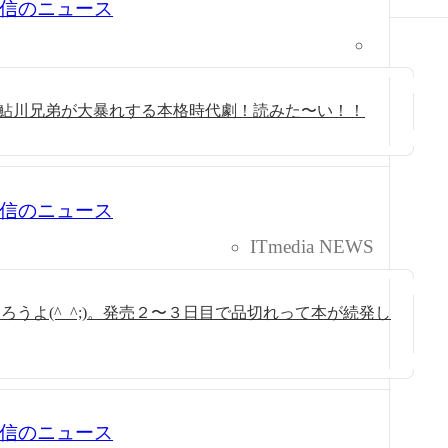
0 配信のニュース
”の鮎川兄弟が大暴れする本格時代劇！読みた〜い！！
0 配信のニュース
ITmedia NEWS
うよ(^_^;)。発売２〜３日目で品切れって本が続発し
0 配信のニュース