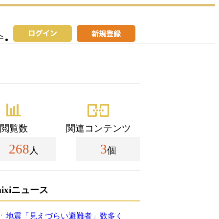
へ
閲覧数
関連コンテンツ
268
3
人
個
mixiニュース
地震「見えづらい避難者」数多く