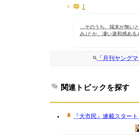
1
…そのうち、端末が無いと
み｣とか、凄い違和感ある
「月刊ヤングマ
関連トピックを探す
『大市民』連載スタート