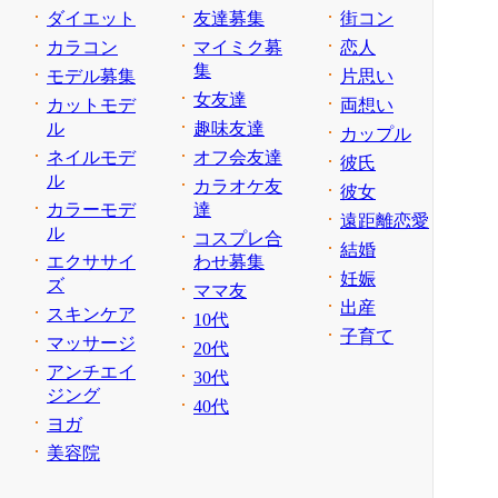
ダイエット
友達募集
街コン
カラコン
マイミク募
恋人
集
モデル募集
片思い
女友達
カットモデ
両想い
ル
趣味友達
カップル
ネイルモデ
オフ会友達
彼氏
ル
カラオケ友
彼女
カラーモデ
達
遠距離恋愛
ル
コスプレ合
結婚
エクササイ
わせ募集
妊娠
ズ
ママ友
出産
スキンケア
10代
子育て
マッサージ
20代
アンチエイ
30代
ジング
40代
ヨガ
美容院