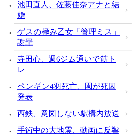
池田直人、佐藤佳奈アナと結
婚
ゲスの極み乙女「管理ミス」
謝罪
寺田心、週6ジム通いで筋ト
レ
ペンギン4羽死亡、園が死因
発表
西鉄、意図しない駅構内放送
手術中の大地震、動画に反響