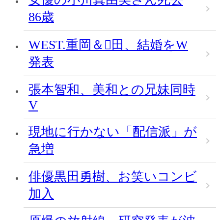
86歳
WEST.重岡＆田、結婚をW
発表
張本智和、美和との兄妹同時
V
現地に行かない「配信派」が
急増
俳優黒田勇樹、お笑いコンビ
加入