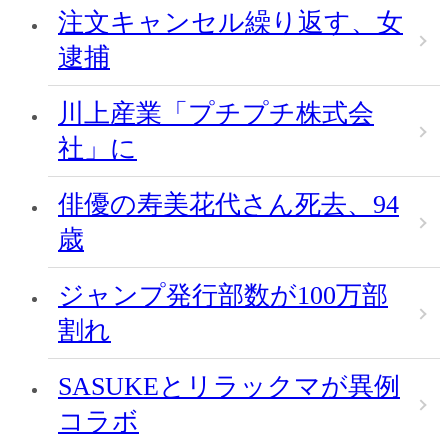
注文キャンセル繰り返す、女
逮捕
川上産業「プチプチ株式会
社」に
俳優の寿美花代さん死去、94
歳
ジャンプ発行部数が100万部
割れ
SASUKEとリラックマが異例
コラボ