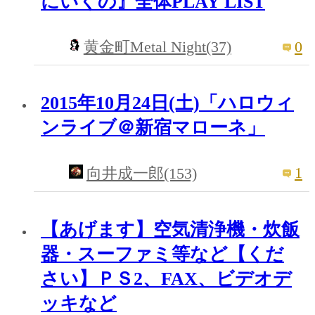
にいくの』全体PLAY LIST
0
黄金町Metal Night(37)
2015年10月24日(土)「ハロウィ
ンライブ＠新宿マローネ」
1
向井成一郎(153)
【あげます】空気清浄機・炊飯
器・スーファミ等など【くだ
さい】ＰＳ2、FAX、ビデオデ
ッキなど