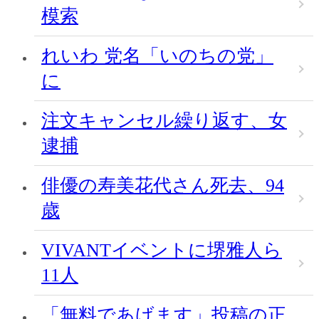
模索
れいわ 党名「いのちの党」
に
注文キャンセル繰り返す、女
逮捕
俳優の寿美花代さん死去、94
歳
VIVANTイベントに堺雅人ら
11人
「無料であげます」投稿の正