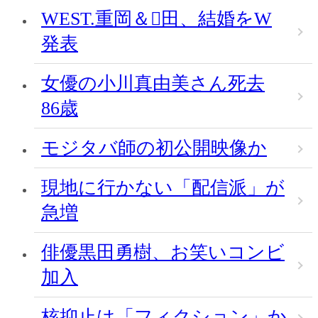
WEST.重岡＆田、結婚をW
発表
女優の小川真由美さん死去
86歳
モジタバ師の初公開映像か
現地に行かない「配信派」が
急増
俳優黒田勇樹、お笑いコンビ
加入
核抑止は「フィクション」か