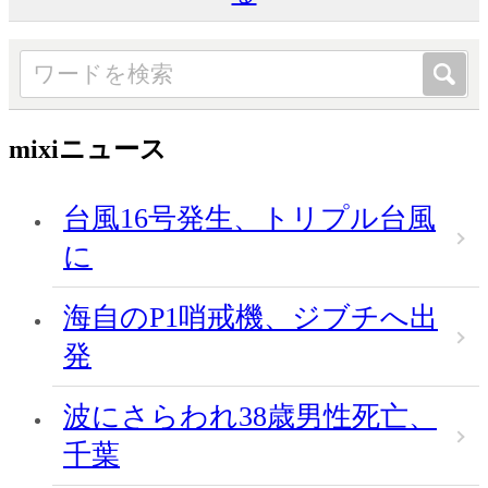
mixiニュース
台風16号発生、トリプル台風
に
海自のP1哨戒機、ジブチへ出
発
波にさらわれ38歳男性死亡、
千葉