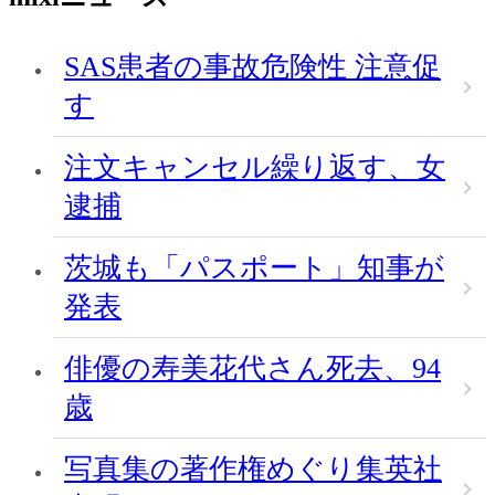
SAS患者の事故危険性 注意促
す
注文キャンセル繰り返す、女
逮捕
茨城も「パスポート」知事が
発表
俳優の寿美花代さん死去、94
歳
写真集の著作権めぐり集英社