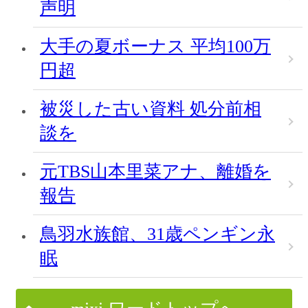
声明
大手の夏ボーナス 平均100万
円超
被災した古い資料 処分前相
談を
元TBS山本里菜アナ、離婚を
報告
鳥羽水族館、31歳ペンギン永
眠