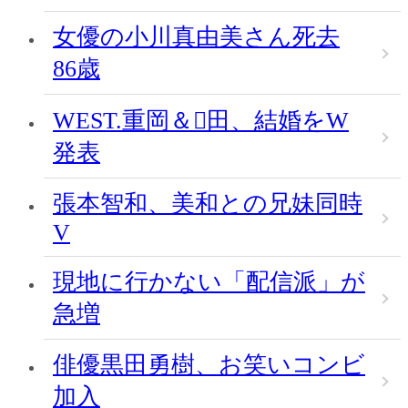
女優の小川真由美さん死去
86歳
WEST.重岡＆田、結婚をW
発表
張本智和、美和との兄妹同時
V
現地に行かない「配信派」が
急増
俳優黒田勇樹、お笑いコンビ
加入