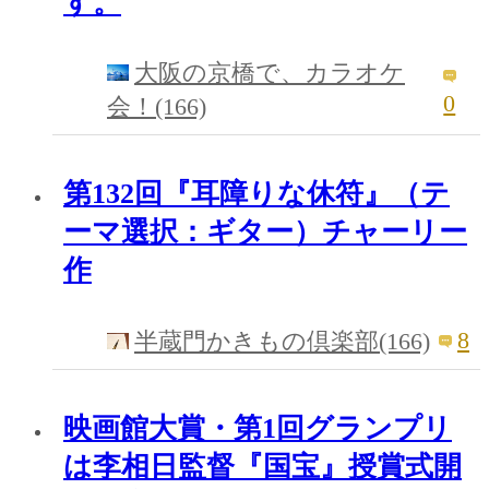
す。
大阪の京橋で、カラオケ
0
会！(166)
第132回『耳障りな休符』（テ
ーマ選択：ギター）チャーリー
作
8
半蔵門かきもの倶楽部(166)
映画館大賞・第1回グランプリ
は李相日監督『国宝』授賞式開