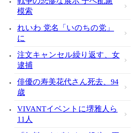
戦争の悲惨な展示 子へ配慮
模索
れいわ 党名「いのちの党」
に
注文キャンセル繰り返す、女
逮捕
俳優の寿美花代さん死去、94
歳
VIVANTイベントに堺雅人ら
11人