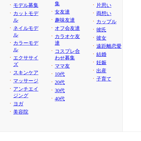
集
モデル募集
片思い
女友達
カットモデ
両想い
ル
趣味友達
カップル
ネイルモデ
オフ会友達
彼氏
ル
カラオケ友
彼女
カラーモデ
達
遠距離恋愛
ル
コスプレ合
結婚
エクササイ
わせ募集
妊娠
ズ
ママ友
出産
スキンケア
10代
子育て
マッサージ
20代
アンチエイ
30代
ジング
40代
ヨガ
美容院