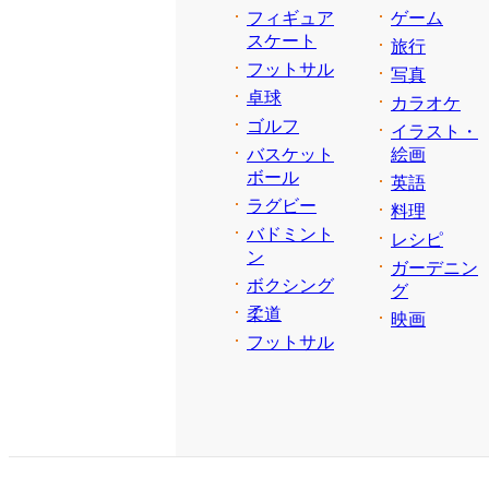
フィギュア
ゲーム
スケート
旅行
フットサル
写真
卓球
カラオケ
ゴルフ
イラスト・
バスケット
絵画
ボール
英語
ラグビー
料理
バドミント
レシピ
ン
ガーデニン
ボクシング
グ
柔道
映画
フットサル