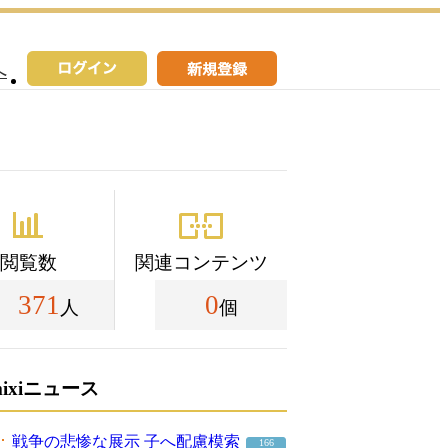
へ
閲覧数
関連コンテンツ
371
0
人
個
mixiニュース
戦争の悲惨な展示 子へ配慮模索
166