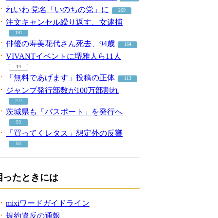
れいわ 党名「いのちの党」に
269
注文キャンセル繰り返す、女逮捕
191
俳優の寿美花代さん死去、94歳
164
VIVANTイベントに堺雅人ら11人
14
「無料であげます」投稿の正体
113
ジャンプ発行部数が100万部割れ
227
茨城県も「パスポート」を発行へ
93
「買ってくレタス」想定外の反響
93
困ったときには
mixiワードガイドライン
規約違反の通報