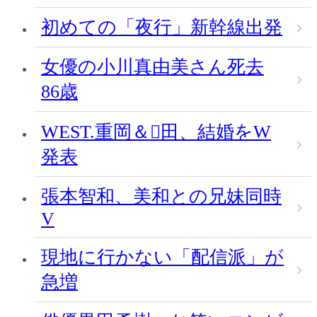
初めての「夜行」新幹線出発
女優の小川真由美さん死去
86歳
WEST.重岡＆田、結婚をW
発表
張本智和、美和との兄妹同時
V
現地に行かない「配信派」が
急増