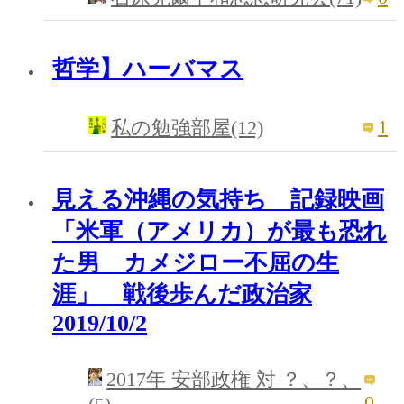
哲学】ハーバマス
1
私の勉強部屋(12)
見える沖縄の気持ち 記録映画
「米軍（アメリカ）が最も恐れ
た男 カメジロー不屈の生
涯」 戦後歩んだ政治家
2019/10/2
2017年 安部政権 対 ？、？、
0