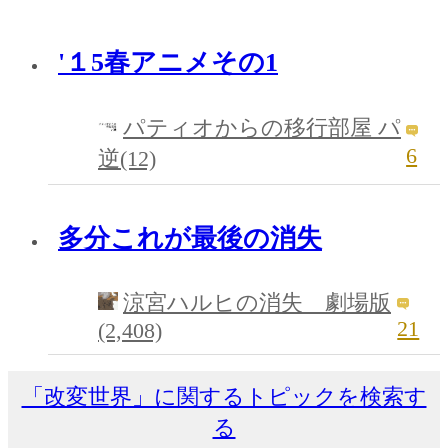
'１5春アニメその1
パティオからの移行部屋 パ
6
逆(12)
多分これが最後の消失
涼宮ハルヒの消失 劇場版
21
(2,408)
「改変世界」に関するトピックを検索す
る