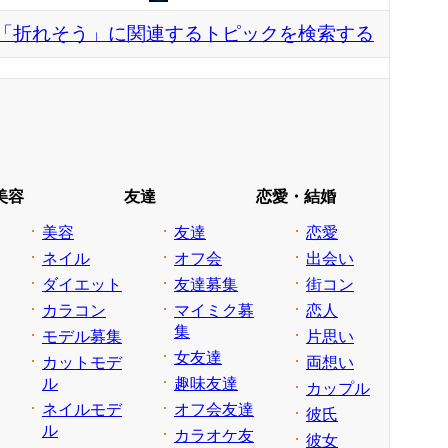
「折れそう」に関連するトピックを検索する
美容
友達
恋愛・結婚
美容
友達
恋愛
ネイル
オフ会
出会い
ダイエット
友達募集
街コン
カラコン
マイミク募
恋人
集
モデル募集
片思い
女友達
カットモデ
両想い
ル
趣味友達
カップル
ネイルモデ
オフ会友達
彼氏
ル
カラオケ友
彼女