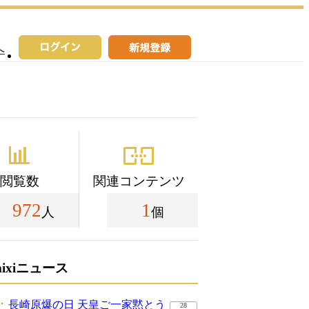
へ
閲覧数
関連コンテンツ
972
1
人
個
mixiニュース
長崎原爆の日 天皇ご一家黙とう
28