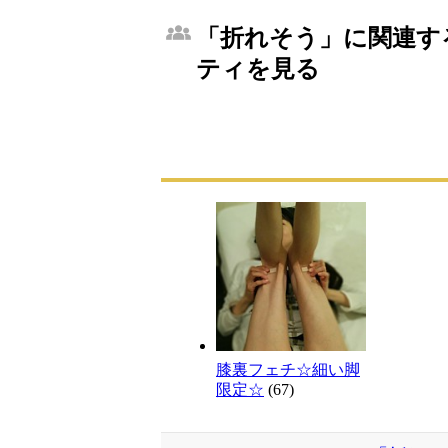
「折れそう」に関連する
ティを見る
膝裏フェチ☆細い脚
限定☆
(67)