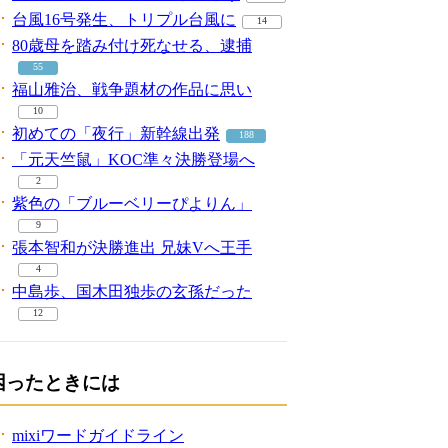
台風16号発生、トリプル台風に
14
80歳母を踏み付け死なせる、逮捕
55
福山雅治、戦争題材の作品に思い
10
初めての「夜行」新幹線出発
188
「元天竺鼠」KOC準々決勝登場へ
2
紫色の「ブルーベリーぴよりん」
9
張本智和が決勝進出 兄妹Vへ王手
4
中島歩、国木田独歩の玄孫だった
12
困ったときには
mixiワードガイドライン