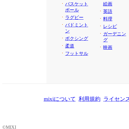
バスケット
絵画
ボール
英語
ラグビー
料理
バドミント
レシピ
ン
ガーデニン
ボクシング
グ
柔道
映画
フットサル
mixiについて
利用規約
ライセン
©MIXI