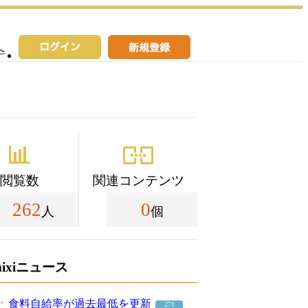
へ
閲覧数
関連コンテンツ
262
0
人
個
mixiニュース
食料自給率が過去最低を更新
271