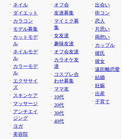
ネイル
オフ会
出会い
ダイエット
友達募集
街コン
カラコン
マイミク募
恋人
集
モデル募集
片思い
女友達
カットモデ
両想い
ル
趣味友達
カップル
ネイルモデ
オフ会友達
彼氏
ル
カラオケ友
彼女
カラーモデ
達
遠距離恋愛
ル
コスプレ合
結婚
エクササイ
わせ募集
妊娠
ズ
ママ友
出産
スキンケア
10代
子育て
マッサージ
20代
アンチエイ
30代
ジング
40代
ヨガ
美容院