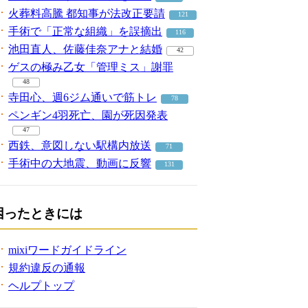
火葬料高騰 都知事が法改正要請
121
手術で「正常な組織」を誤摘出
116
池田直人、佐藤佳奈アナと結婚
42
ゲスの極み乙女「管理ミス」謝罪
48
寺田心、週6ジム通いで筋トレ
78
ペンギン4羽死亡、園が死因発表
47
西鉄、意図しない駅構内放送
71
手術中の大地震、動画に反響
131
困ったときには
mixiワードガイドライン
規約違反の通報
ヘルプトップ