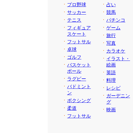
プロ野球
占い
サッカー
競馬
テニス
パチンコ
フィギュア
ゲーム
スケート
旅行
フットサル
写真
卓球
カラオケ
ゴルフ
イラスト・
バスケット
絵画
ボール
英語
ラグビー
料理
バドミント
レシピ
ン
ガーデニン
ボクシング
グ
柔道
映画
フットサル