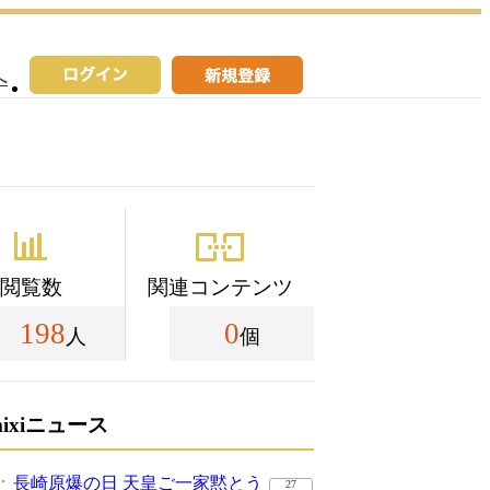
へ
閲覧数
関連コンテンツ
198
0
人
個
mixiニュース
長崎原爆の日 天皇ご一家黙とう
27