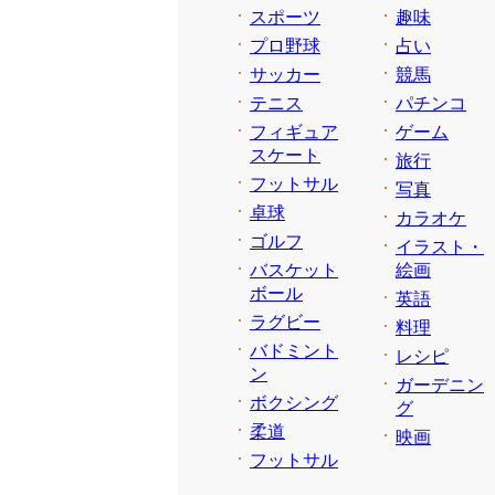
スポーツ
趣味
プロ野球
占い
サッカー
競馬
テニス
パチンコ
フィギュア
ゲーム
スケート
旅行
フットサル
写真
卓球
カラオケ
ゴルフ
イラスト・
バスケット
絵画
ボール
英語
ラグビー
料理
バドミント
レシピ
ン
ガーデニン
ボクシング
グ
柔道
映画
フットサル