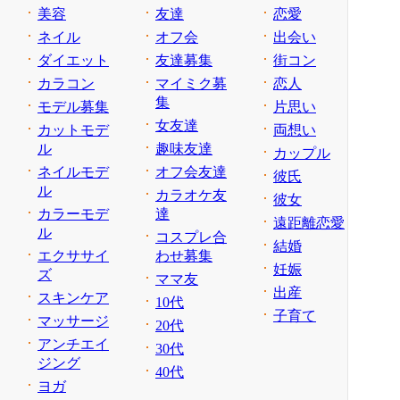
美容
友達
恋愛
ネイル
オフ会
出会い
ダイエット
友達募集
街コン
カラコン
マイミク募
恋人
集
モデル募集
片思い
女友達
カットモデ
両想い
ル
趣味友達
カップル
ネイルモデ
オフ会友達
彼氏
ル
カラオケ友
彼女
カラーモデ
達
遠距離恋愛
ル
コスプレ合
結婚
エクササイ
わせ募集
妊娠
ズ
ママ友
出産
スキンケア
10代
子育て
マッサージ
20代
アンチエイ
30代
ジング
40代
ヨガ