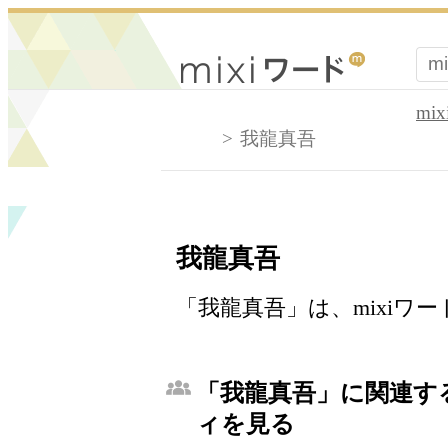
mi
我龍真吾
我龍真吾
「我龍真吾」は、mixiワ
「我龍真吾」に関連する
ィを見る