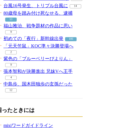
台風16号発生、トリプル台風に
14
80歳母を踏み付け死なせる、逮捕
53
福山雅治、戦争題材の作品に思い
9
初めての「夜行」新幹線出発
186
「元天竺鼠」KOC準々決勝登場へ
2
紫色の「ブルーベリーぴよりん」
9
張本智和が決勝進出 兄妹Vへ王手
4
中島歩、国木田独歩の玄孫だった
12
困ったときには
mixiワードガイドライン