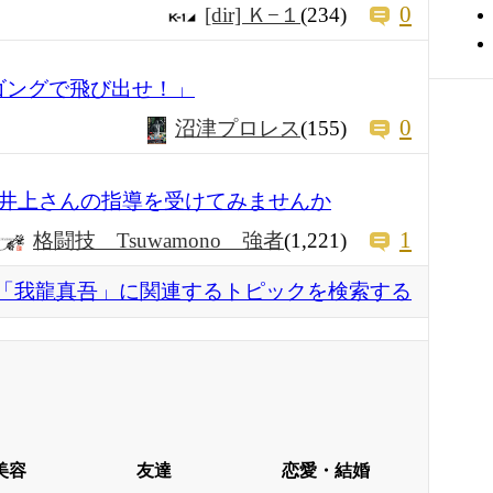
0
[dir] Ｋ−１
(234)
ゴングで飛び出せ！」
0
沼津プロレス
(155)
井上さんの指導を受けてみませんか
1
格闘技 Tsuwamono 強者
(1,221)
「我龍真吾」に関連するトピックを検索する
美容
友達
恋愛・結婚