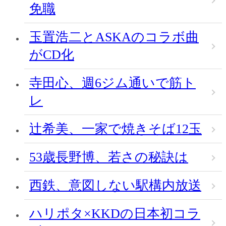
免職
玉置浩二とASKAのコラボ曲
がCD化
寺田心、週6ジム通いで筋ト
レ
辻希美、一家で焼きそば12玉
53歳長野博、若さの秘訣は
西鉄、意図しない駅構内放送
ハリポタ×KKDの日本初コラ