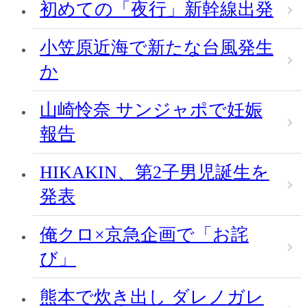
初めての「夜行」新幹線出発
小笠原近海で新たな台風発生
か
山崎怜奈 サンジャポで妊娠
報告
HIKAKIN、第2子男児誕生を
発表
俺クロ×京急企画で「お詫
び」
熊本で炊き出し ダレノガレ