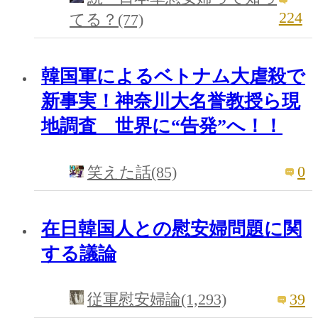
224
てる？(77)
韓国軍によるベトナム大虐殺で
新事実！神奈川大名誉教授ら現
地調査 世界に“告発”へ！！
0
笑えた話(85)
在日韓国人との慰安婦問題に関
する議論
39
従軍慰安婦論(1,293)