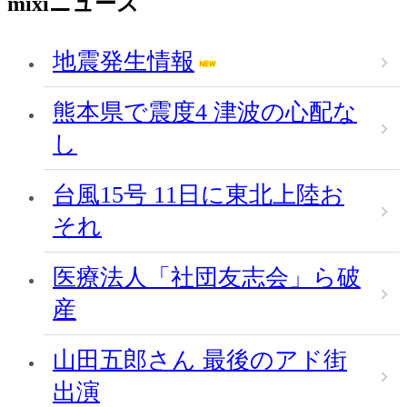
mixiニュース
地震発生情報
熊本県で震度4 津波の心配な
し
台風15号 11日に東北上陸お
それ
医療法人「社団友志会」ら破
産
山田五郎さん 最後のアド街
出演