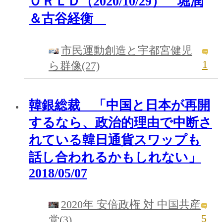
ＯＲＬＤ（2020/10/29） 堀潤
＆古谷経衡
市民運動創造と宇都宮健児
1
ら群像(27)
韓銀総裁 「中国と日本が再開
するなら、政治的理由で中断さ
れている韓日通貨スワップも
話し合われるかもしれない」
2018/05/07
2020年 安倍政権 対 中国共産
5
党(3)