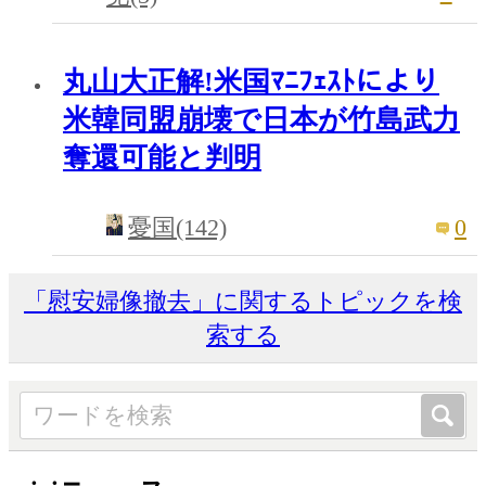
丸山大正解!米国ﾏﾆﾌｪｽﾄにより
米韓同盟崩壊で日本が竹島武力
奪還可能と判明
0
憂国(142)
「慰安婦像撤去」に関するトピックを検
索する