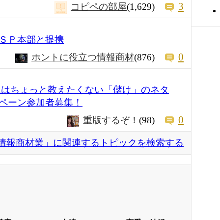
3
コピペの部屋
(1,629)
ＳＰ本部と提携
0
ホントに役立つ情報商材
(876)
にはちょっと教えたくない「儲け」のネタ
ペーン参加者募集！
0
重版するぞ！
(98)
情報商材業」に関連するトピックを検索する