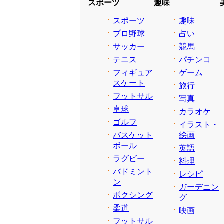
スポーツ
趣味
スポーツ
趣味
プロ野球
占い
サッカー
競馬
テニス
パチンコ
フィギュア
ゲーム
スケート
旅行
フットサル
写真
卓球
カラオケ
ゴルフ
イラスト・
バスケット
絵画
ボール
英語
ラグビー
料理
バドミント
レシピ
ン
ガーデニン
ボクシング
グ
柔道
映画
フットサル