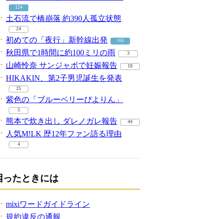
124
土石流で橋崩落 約390人孤立状態
24
初めての「夜行」新幹線出発
165
秋田県で1時間に約100ミリの雨
3
山崎怜奈 サンジャポで妊娠報告
18
HIKAKIN、第2子男児誕生を発表
25
紫色の「ブルーベリーぴよりん」
5
熊本で炊き出し ダレノガレ報告
44
人気M!LK 歴12年ファン語る理由
4
困ったときには
mixiワードガイドライン
規約違反の通報