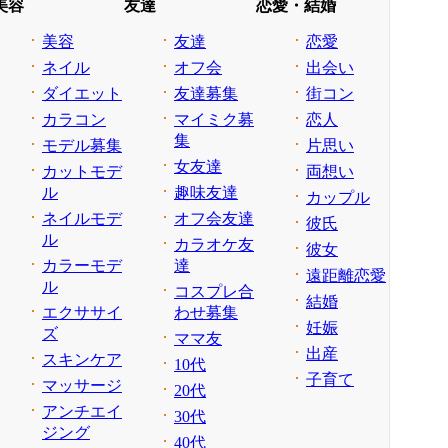
美容
友達
恋愛・結婚
美容
友達
恋愛
ネイル
オフ会
出会い
ダイエット
友達募集
街コン
カラコン
マイミク募
恋人
集
モデル募集
片思い
女友達
カットモデ
両想い
ル
趣味友達
カップル
ネイルモデ
オフ会友達
彼氏
ル
カラオケ友
彼女
カラーモデ
達
遠距離恋愛
ル
コスプレ合
結婚
エクササイ
わせ募集
妊娠
ズ
ママ友
出産
スキンケア
10代
子育て
マッサージ
20代
アンチエイ
30代
ジング
40代