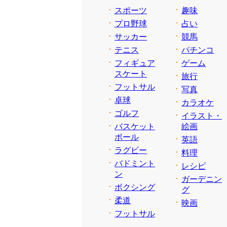
スポーツ
趣味
プロ野球
占い
サッカー
競馬
テニス
パチンコ
フィギュア
ゲーム
スケート
旅行
フットサル
写真
卓球
カラオケ
ゴルフ
イラスト・
バスケット
絵画
ボール
英語
ラグビー
料理
バドミント
レシピ
ン
ガーデニン
ボクシング
グ
柔道
映画
フットサル