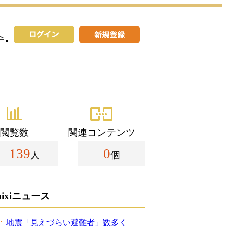
へ
閲覧数
関連コンテンツ
139
0
人
個
mixiニュース
地震「見えづらい避難者」数多く