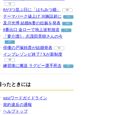
13
8が3つ並ぶ日に「はちみつ婚」
39
テーマパーク値上げ 30施設超に
111
及川光博 結婚&妻の妊娠を発表
166
8番出口 金ローで地上波初放送
114
「要介護5」志茂田景樹さんの今
67
俳優の戸塚純貴が結婚発表
35
インプレゾンビ終了? Xが新制度
49
練習後に搬送 ラグビー選手死去
59
困ったときには
mixiワードガイドライン
規約違反の通報
ヘルプトップ