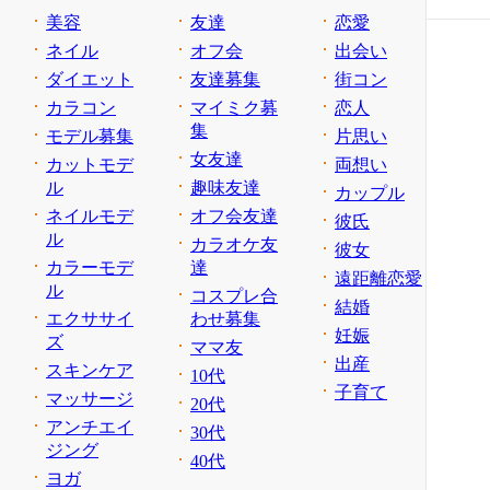
美容
友達
恋愛
ネイル
オフ会
出会い
ダイエット
友達募集
街コン
カラコン
マイミク募
恋人
集
モデル募集
片思い
女友達
カットモデ
両想い
ル
趣味友達
カップル
ネイルモデ
オフ会友達
彼氏
ル
カラオケ友
彼女
カラーモデ
達
遠距離恋愛
ル
コスプレ合
結婚
エクササイ
わせ募集
妊娠
ズ
ママ友
出産
スキンケア
10代
子育て
マッサージ
20代
アンチエイ
30代
ジング
40代
ヨガ