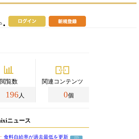
へ
閲覧数
関連コンテンツ
196
0
人
個
mixiニュース
食料自給率が過去最低を更新
225