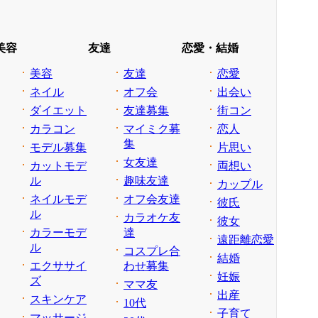
美容
友達
恋愛・結婚
美容
友達
恋愛
ネイル
オフ会
出会い
ダイエット
友達募集
街コン
カラコン
マイミク募
恋人
集
モデル募集
片思い
女友達
カットモデ
両想い
ル
趣味友達
カップル
ネイルモデ
オフ会友達
彼氏
ル
カラオケ友
彼女
カラーモデ
達
遠距離恋愛
ル
コスプレ合
結婚
エクササイ
わせ募集
妊娠
ズ
ママ友
出産
スキンケア
10代
子育て
マッサージ