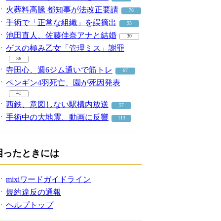
火葬料高騰 都知事が法改正要請
76
手術で「正常な組織」を誤摘出
95
池田直人、佐藤佳奈アナと結婚
30
ゲスの極み乙女「管理ミス」謝罪
36
寺田心、週6ジム通いで筋トレ
67
ペンギン4羽死亡、園が死因発表
41
西鉄、意図しない駅構内放送
57
手術中の大地震、動画に反響
113
困ったときには
mixiワードガイドライン
規約違反の通報
ヘルプトップ