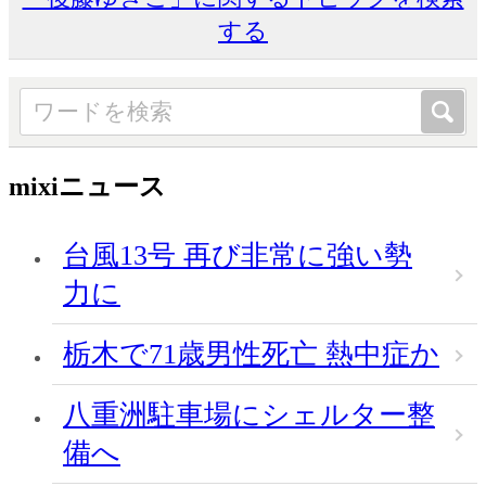
する
mixiニュース
台風13号 再び非常に強い勢
力に
栃木で71歳男性死亡 熱中症か
八重洲駐車場にシェルター整
備へ