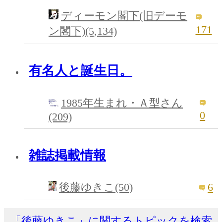
ディーモン閣下(旧デーモ
171
ン閣下)(5,134)
有名人と誕生日。
1985年生まれ・Ａ型さん
0
(209)
雑誌掲載情報
6
後藤ゆきこ(50)
「後藤ゆきこ」に関するトピックを検索