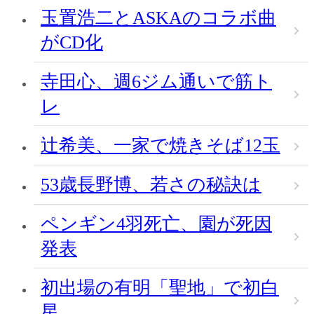
玉置浩二とASKAのコラボ曲
がCD化
寺田心、週6ジム通いで筋ト
レ
辻希美、一家で焼きそば12玉
53歳長野博、若さの秘訣は
ペンギン4羽死亡、園が死因
発表
初出場の有明「聖地」で初白
星