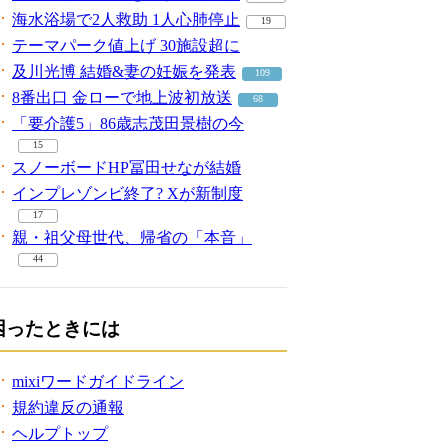
海水浴場で2人救助 1人心肺停止
19
テーマパーク値上げ 30施設超に
及川光博 結婚&妻の妊娠を発表
109
8番出口 金ローで地上波初放送
68
「要介護5」86歳志茂田景樹の今
15
スノーボードHP冨田せなが結婚
インプレゾンビ終了? Xが新制度
17
親・祖父母世代、帰省の「本音」
44
困ったときには
mixiワードガイドライン
規約違反の通報
ヘルプトップ