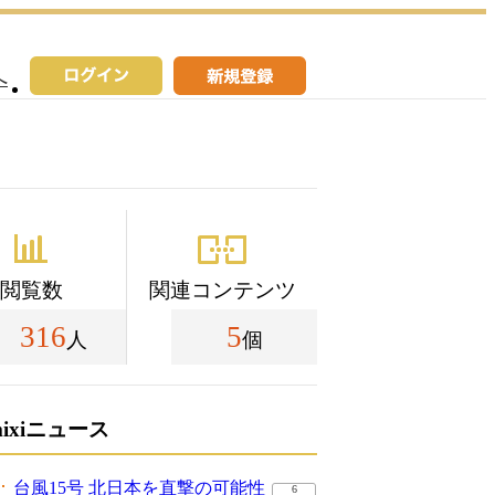
へ
閲覧数
関連コンテンツ
316
5
人
個
mixiニュース
台風15号 北日本を直撃の可能性
6