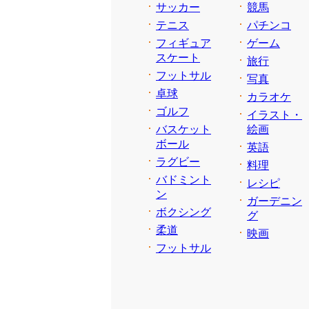
サッカー
競馬
テニス
パチンコ
フィギュア
ゲーム
スケート
旅行
フットサル
写真
卓球
カラオケ
ゴルフ
イラスト・
バスケット
絵画
ボール
英語
ラグビー
料理
バドミント
レシピ
ン
ガーデニン
ボクシング
グ
柔道
映画
フットサル