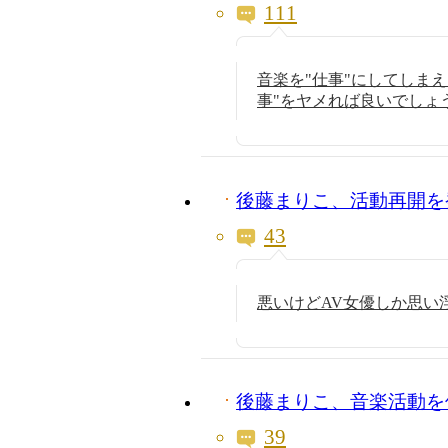
111
音楽を"仕事"にしてしま
事"をヤメれば良いでしょ
後藤まりこ、活動再開を
43
悪いけどAV女優しか思い浮
後藤まりこ、音楽活動を
39