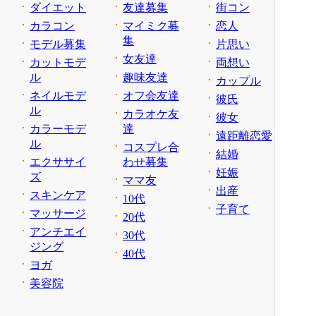
ダイエット
友達募集
街コン
カラコン
マイミク募
恋人
集
モデル募集
片思い
女友達
カットモデ
両想い
ル
趣味友達
カップル
ネイルモデ
オフ会友達
彼氏
ル
カラオケ友
彼女
カラーモデ
達
遠距離恋愛
ル
コスプレ合
結婚
エクササイ
わせ募集
妊娠
ズ
ママ友
出産
スキンケア
10代
子育て
マッサージ
20代
アンチエイ
30代
ジング
40代
ヨガ
美容院