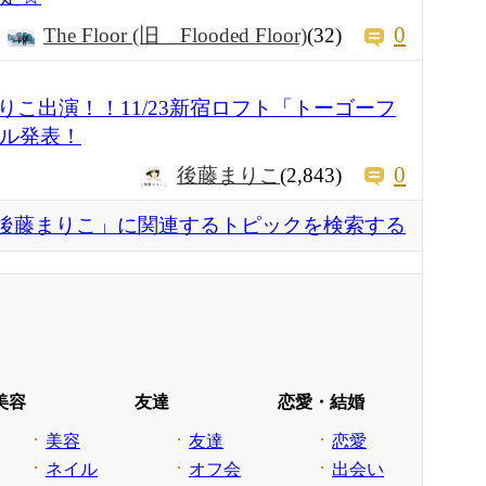
0
The Floor (旧 Flooded Floor)
(32)
こ出演！！11/23新宿ロフト「トーゴーフ
ブル発表！
0
後藤まりこ
(2,843)
後藤まりこ」に関連するトピックを検索する
美容
友達
恋愛・結婚
美容
友達
恋愛
ネイル
オフ会
出会い