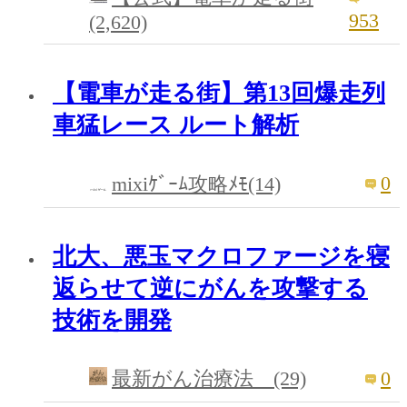
953
(2,620)
【電車が走る街】第13回爆走列
車猛レース ルート解析
0
mixiｹﾞｰﾑ攻略ﾒﾓ(14)
北大、悪玉マクロファージを寝
返らせて逆にがんを攻撃する
技術を開発
0
最新がん治療法 (29)