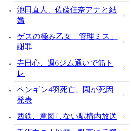
池田直人、佐藤佳奈アナと結
婚
ゲスの極み乙女「管理ミス」
謝罪
寺田心、週6ジム通いで筋ト
レ
ペンギン4羽死亡、園が死因
発表
西鉄、意図しない駅構内放送