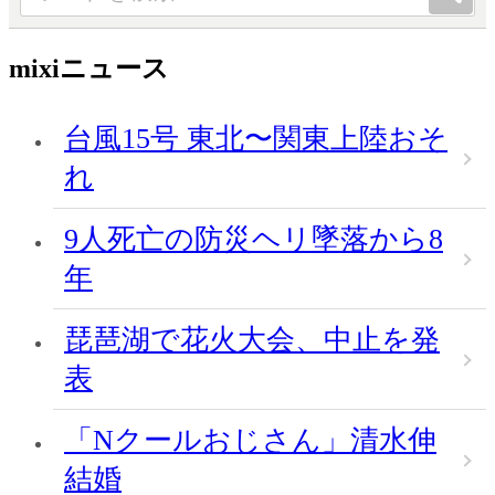
mixiニュース
台風15号 東北〜関東上陸おそ
れ
9人死亡の防災ヘリ墜落から8
年
琵琶湖で花火大会、中止を発
表
「Nクールおじさん」清水伸
結婚