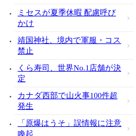
ミセスが夏季休暇 配慮呼び
かけ
靖国神社、境内で軍服・コス
禁止
くら寿司、世界No.1店舗が決
定
カナダ西部で山火事100件超
発生
「原爆はうそ」誤情報に注意
喚起