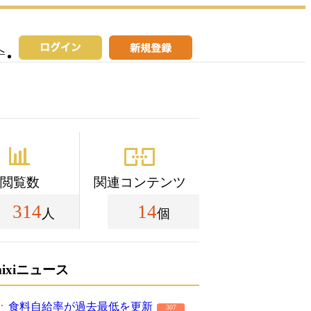
へ
閲覧数
関連コンテンツ
314
14
人
個
mixiニュース
食料自給率が過去最低を更新
307