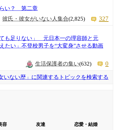
らい？ 第二章
327
彼氏・彼女がいない人集合
(2,825)
ても足りない」 元日本一の理容師と元
変えたい」不登校男子を“大変身”させる動画
0
生活保護者の集い
(632)
女いない歴」に関連するトピックを検索する
美容
友達
恋愛・結婚