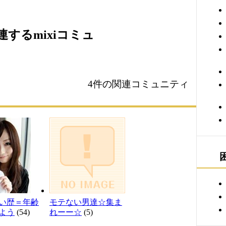
するmixiコミュ
4件の関連コミュニティ
い歴＝年齢
モテない男達☆集ま
よう
(54)
れーー☆
(5)