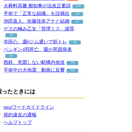
火葬料高騰 都知事が法改正要請
154
手術で「正常な組織」を誤摘出
133
池田直人、佐藤佳奈アナと結婚
57
ゲスの極み乙女「管理ミス」謝罪
53
寺田心、週6ジム通いで筋トレ
86
ペンギン4羽死亡、園が死因発表
50
西鉄、意図しない駅構内放送
79
手術中の大地震、動画に反響
142
困ったときには
mixiワードガイドライン
規約違反の通報
ヘルプトップ