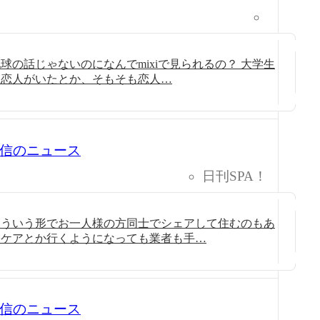
球の話じゃないのになんでmixiで見られるの？ 大学生
に恋人がいたとか、そもそも恋人…
3 配信のニュース
日刊SPA！
こういう形でお一人様の方同士でシェアして住むのもあ
イケアとか行くようになっても業者も手…
1 配信のニュース