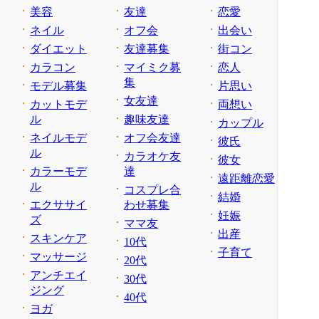
美容
友達
恋愛
ネイル
オフ会
出会い
ダイエット
友達募集
街コン
カラコン
マイミク募
恋人
集
モデル募集
片思い
女友達
カットモデ
両想い
ル
趣味友達
カップル
ネイルモデ
オフ会友達
彼氏
ル
カラオケ友
彼女
カラーモデ
達
遠距離恋愛
ル
コスプレ合
結婚
エクササイ
わせ募集
妊娠
ズ
ママ友
出産
スキンケア
10代
子育て
マッサージ
20代
アンチエイ
30代
ジング
40代
ヨガ