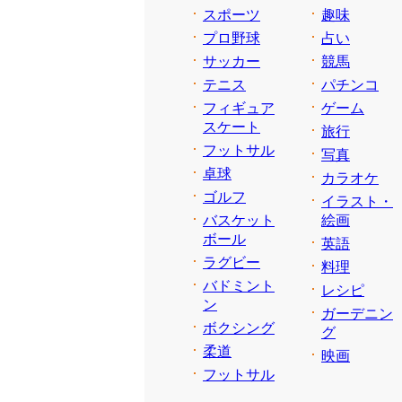
スポーツ
趣味
プロ野球
占い
サッカー
競馬
テニス
パチンコ
フィギュア
ゲーム
スケート
旅行
フットサル
写真
卓球
カラオケ
ゴルフ
イラスト・
バスケット
絵画
ボール
英語
ラグビー
料理
バドミント
レシピ
ン
ガーデニン
ボクシング
グ
柔道
映画
フットサル