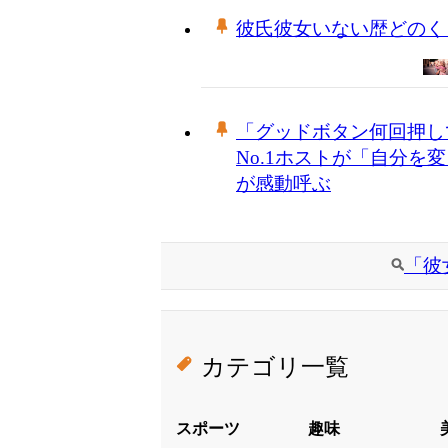
彼氏彼女いない歴どのく
「グッドボタン何回押し
No.1ホストが「自分を
が感動呼ぶ
「彼
カテゴリ一覧
スポーツ
趣味